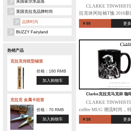
美国霍尔水晶笛
CLARKE TINWHIST
英国克拉克品牌时尚
拉克休闲短袖T恤 2016新
士女士休闲短袖 潮流时
品牌时尚
￥98
更
殊设计，艺术气质，完美
BUZZY Fairyland
身，完美的情侣装 材质
棉95% 聚氨酯弹性纤维(氨
热销产品
克拉克传统型锡笛
价格：180 RMB
加入购物车
Clarke克拉克马克杯 咖
克拉克 金属卡祖笛
CLARKE TINWHIST
coffee MUG 潮流时尚
价格：70 RMB
计，艺术气质，完美的情
加入购物车
￥38
更
杯，送人自用都是较好的